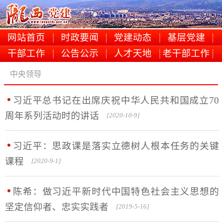
网站首页
时政要闻
党建动态
基层党建
干部工作
公告公示
人才天地
老干部工作
中央领导
习近平总书记在出席庆祝中华人民共和国成立70
周年系列活动时的讲话
[2020-10-9]
习近平：思政课是落实立德树人根本任务的关键
课程
[2020-9-1]
陈希：做习近平新时代中国特色社会主义思想的
坚定信仰者、忠实实践者
[2019-5-16]